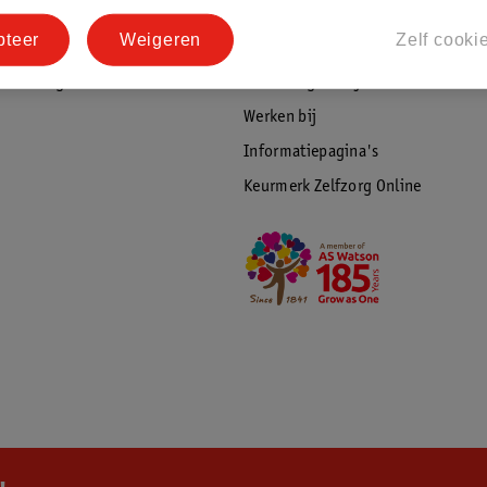
tourneren
Duurzaamheid
pteer
Weigeren
Zelf cooki
Social Media
rschuwingen
Kinderdagverblijfservice
Werken bij
Informatiepagina's
Keurmerk Zelfzorg Online