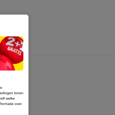
te
iedingen tonen
zelf welke
formatie over