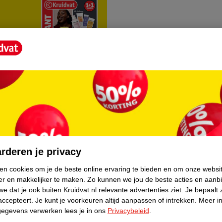
rvice
Over Kruidvat
agen
Over Kruidvat
rderen je privacy
Verkopen via Kruidvat
ken cookies om je de beste online ervaring te bieden en om onze websi
er en makkelijker te maken.
Zo kunnen we jou de beste acties en aanb
eren
Pers
e dat je ook buiten Kruidvat.nl relevante advertenties ziet.
Je bepaalt 
Winkelformule
accepteert.
Je kunt je voorkeuren altijd aanpassen of intrekken.
Meer in
gegevens verwerken lees je in ons
Privacybeleid
.
do
Bedrijfsgegevens