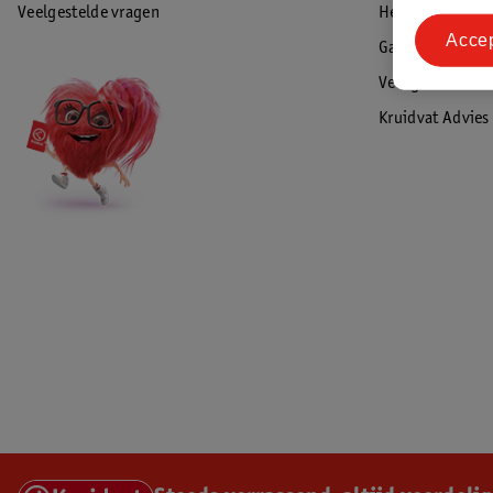
Veelgestelde vragen
Herroepen & re
Acce
Garantie
Veiligheidswaa
Kruidvat Advies